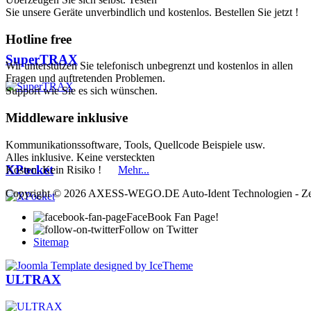
Sie unsere Geräte unverbindlich und kostenlos. Bestellen Sie jetzt !
Hotline
free
SuperTRAX
Wir unterstützen Sie telefonisch unbegrenzt und kostenlos in allen
Fragen und auftretenden Problemen.
Support wie Sie es sich wünschen.
Middleware
inklusive
Kommunikationssoftware, Tools, Quellcode Beispiele usw.
Alles inklusive. Keine versteckten
XPocket
Kosten. Kein Risiko !
Mehr...
Copyright © 2026 AXESS-WEGO.DE Auto-Ident Technologien - Zeiter
FaceBook Fan Page!
Follow on Twitter
Sitemap
ULTRAX