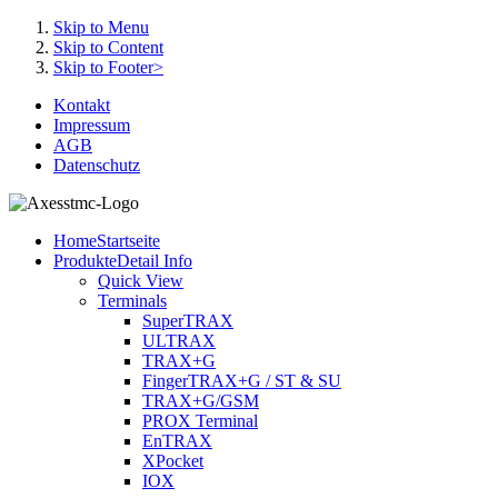
Skip to Menu
Skip to Content
Skip to Footer>
Kontakt
Impressum
AGB
Datenschutz
Home
Startseite
Produkte
Detail Info
Quick View
Terminals
SuperTRAX
ULTRAX
TRAX+G
FingerTRAX+G / ST & SU
TRAX+G/GSM
PROX Terminal
EnTRAX
XPocket
IOX