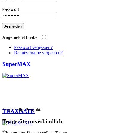
Passwort
Anmelden
Angemeldet bleiben
Passwort vergessen?
Benutzername vergessen?
SuperMAX
Vorgestellte Produkte
TRAXGATE
Testgeräte
unverbindlich
Überzeugen Sie sich selbst. Testen