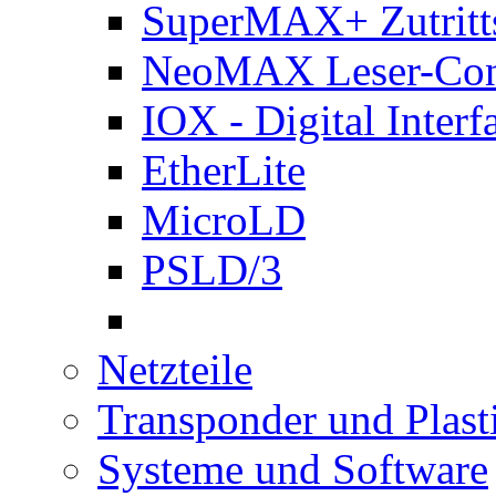
SuperMAX+ Zutritts
NeoMAX Leser-Cont
IOX - Digital Interf
EtherLite
MicroLD
PSLD/3
Netzteile
Transponder und Plast
Systeme und Software