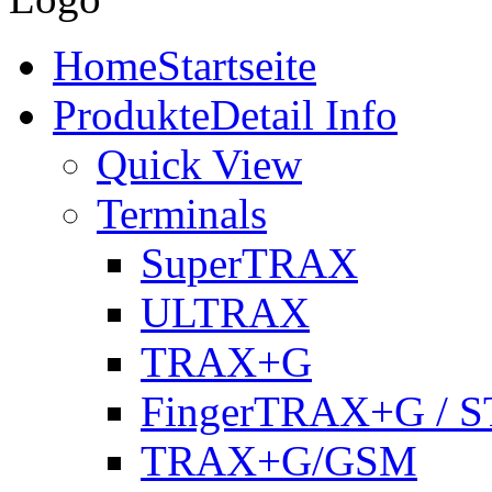
Home
Startseite
Produkte
Detail Info
Quick View
Terminals
SuperTRAX
ULTRAX
TRAX+G
FingerTRAX+G / S
TRAX+G/GSM