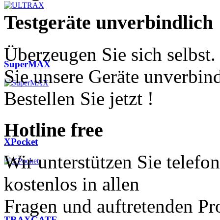
Testgeräte
unverbindlich
Überzeugen Sie sich selbst.
SuperMAX
Sie unsere Geräte unverbind
Bestellen Sie jetzt !
Hotline
free
XPocket
Wir unterstützen Sie telefo
kostenlos in allen
Fragen und auftretenden Pr
TRAXGATE