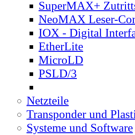
SuperMAX+ Zutritts
NeoMAX Leser-Cont
IOX - Digital Interf
EtherLite
MicroLD
PSLD/3
Netzteile
Transponder und Plast
Systeme und Software