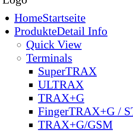
Home
Startseite
Produkte
Detail Info
Quick View
Terminals
SuperTRAX
ULTRAX
TRAX+G
FingerTRAX+G / S
TRAX+G/GSM