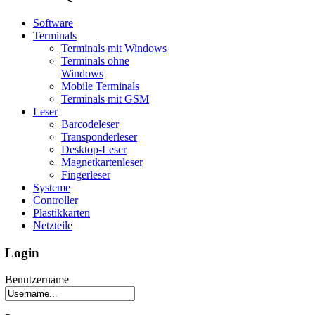
Software
Terminals
Terminals mit Windows
Terminals ohne
Windows
Mobile Terminals
Terminals mit GSM
Leser
Barcodeleser
Transponderleser
Desktop-Leser
Magnetkartenleser
Fingerleser
Systeme
Controller
Plastikkarten
Netzteile
Login
Benutzername