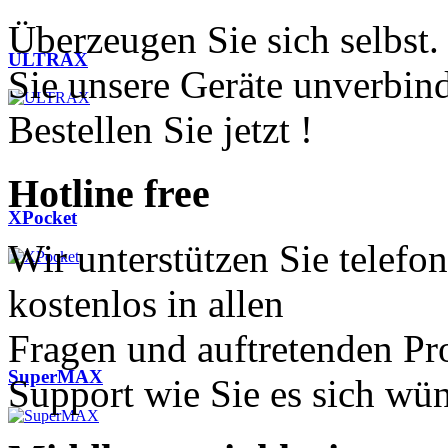
Überzeugen Sie sich selbst.
ULTRAX
Sie unsere Geräte unverbind
Bestellen Sie jetzt !
Hotline
free
XPocket
Wir unterstützen Sie telefo
kostenlos in allen
Fragen und auftretenden Pr
SuperMAX
Support wie Sie es sich wü