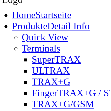
Home
Startseite
Produkte
Detail Info
Quick View
Terminals
SuperTRAX
ULTRAX
TRAX+G
FingerTRAX+G / S
TRAX+G/GSM