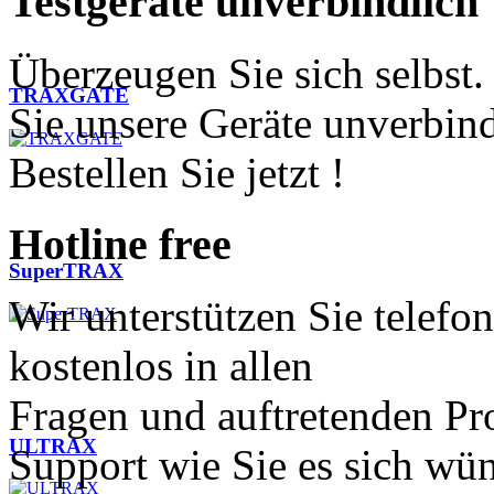
Testgeräte
unverbindlich
Überzeugen Sie sich selbst.
TRAXGATE
Sie unsere Geräte unverbind
Bestellen Sie jetzt !
Hotline
free
SuperTRAX
Wir unterstützen Sie telefo
kostenlos in allen
Fragen und auftretenden Pr
ULTRAX
Support wie Sie es sich wü