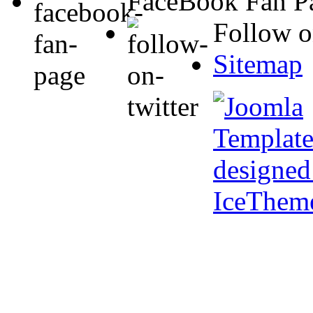
FaceBook Fan P
Follow o
Sitemap