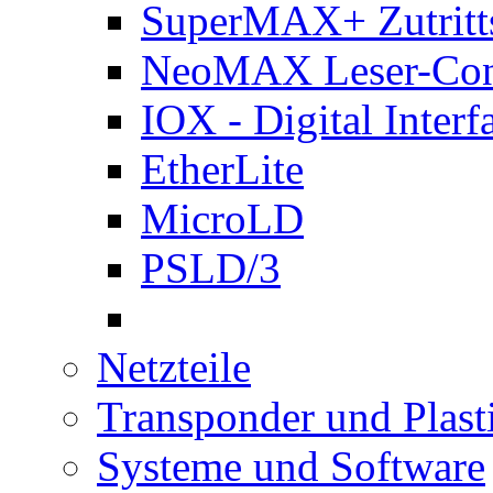
SuperMAX+ Zutritts
NeoMAX Leser-Cont
IOX - Digital Interf
EtherLite
MicroLD
PSLD/3
Netzteile
Transponder und Plast
Systeme und Software