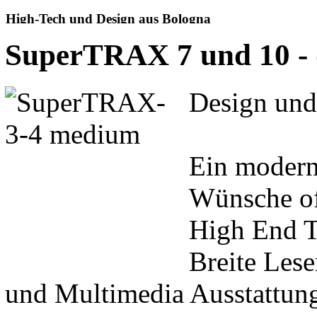
High-Tech und Design aus Bologna
SuperTRAX 7 und 10 - 
Terminals für Zeiterfassung, Zutrittskontrolle und BDE
Design und
Die beste Hardwarebasis für Ihre Softwarelösungen
XATL@S integrale Sicherheit
Ein moderne
Wünsche of
Die ganze Sicherheitstechnik in einem System
High End 
Zutritt, Intrusion, Brandmelde, Video...
Breite Les
Web basiert, skalierbar, modular
und Multimedia Ausstattun