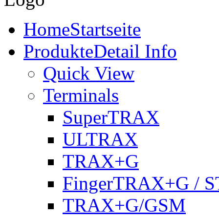
Home
Startseite
Produkte
Detail Info
Quick View
Terminals
SuperTRAX
ULTRAX
TRAX+G
FingerTRAX+G / S
TRAX+G/GSM