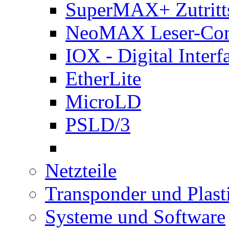
SuperMAX+ Zutritts
NeoMAX Leser-Cont
IOX - Digital Interf
EtherLite
MicroLD
PSLD/3
Netzteile
Transponder und Plast
Systeme und Software