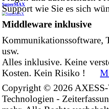
SuperMAX
Support wie Sie es sich wü
Middleware
inklusive
Kommunikationssoftware, T
usw.
Alles inklusive. Keine vers
Kosten. Kein Risiko !
Me
Copyright © 2026 AXESS
Technologien - Zeiterfassu