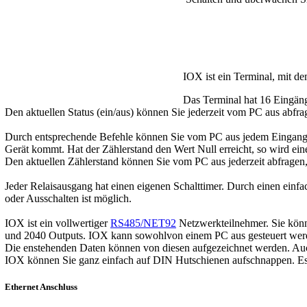
IOX ist ein Terminal, mit de
Das Terminal hat 16 Eingäng
Den aktuellen Status (ein/aus) können Sie jederzeit vom PC aus abfr
Durch entsprechende Befehle können Sie vom PC aus jedem Eingang e
Gerät kommt. Hat der Zählerstand den Wert Null erreicht, so wird ei
Den aktuellen Zählerstand können Sie vom PC aus jederzeit abfragen,
Jeder Relaisausgang hat einen eigenen Schalttimer. Durch einen einf
oder Ausschalten ist möglich.
IOX ist ein vollwertiger
RS485/NET92
Netzwerkteilnehmer. Sie könne
und 2040 Outputs. IOX kann sowohlvon einem PC aus gesteuert 
Die enstehenden Daten können von diesen aufgezeichnet werden. Auch
IOX können Sie ganz einfach auf DIN Hutschienen aufschnappen. Es i
Ethernet Anschluss