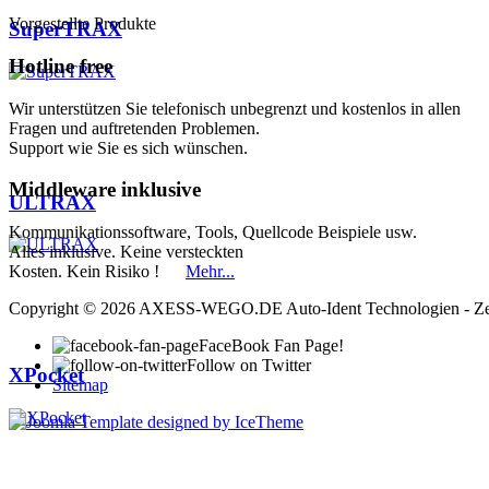
Vorgestellte Produkte
SuperTRAX
Hotline
free
Wir unterstützen Sie telefonisch unbegrenzt und kostenlos in allen
Fragen und auftretenden Problemen.
Support wie Sie es sich wünschen.
Middleware
inklusive
ULTRAX
Kommunikationssoftware, Tools, Quellcode Beispiele usw.
Alles inklusive. Keine versteckten
Kosten. Kein Risiko !
Mehr...
Copyright © 2026 AXESS-WEGO.DE Auto-Ident Technologien - Zeiter
FaceBook Fan Page!
Follow on Twitter
XPocket
Sitemap