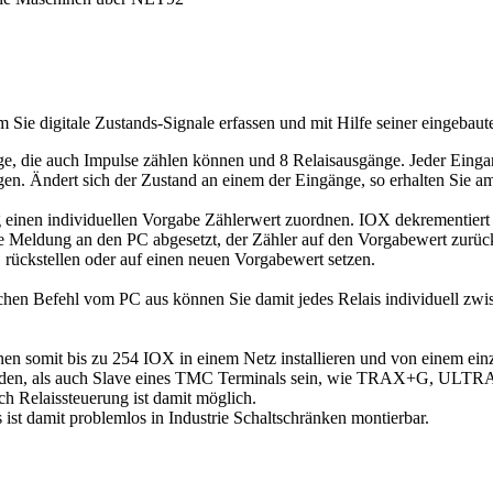
m Sie digitale Zustands-Signale erfassen und mit Hilfe seiner eingeba
e, die auch Impulse zählen können und 8 Relaisausgänge. Jeder Eingang
agen. Ändert sich der Zustand an einem der Eingänge, so erhalten Sie 
inen individuellen Vorgabe Zählerwert zuordnen. IOX dekrementiert 
ne Meldung an den PC abgesetzt, der Zähler auf den Vorgabewert zurüc
 rückstellen oder auf einen neuen Vorgabewert setzen.
achen Befehl vom PC aus können Sie damit jedes Relais individuell zwi
n somit bis zu 254 IOX in einem Netz installieren und von einem einz
werden, als auch Slave eines TMC Terminals sein, wie TRAX+G, U
 Relaissteuerung ist damit möglich.
st damit problemlos in Industrie Schaltschränken montierbar.