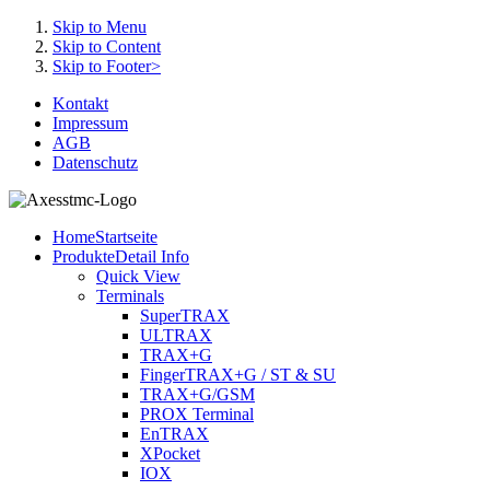
Skip to Menu
Skip to Content
Skip to Footer>
Kontakt
Impressum
AGB
Datenschutz
Home
Startseite
Produkte
Detail Info
Quick View
Terminals
SuperTRAX
ULTRAX
TRAX+G
FingerTRAX+G / ST & SU
TRAX+G/GSM
PROX Terminal
EnTRAX
XPocket
IOX