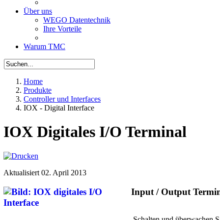
Über uns
WEGO Datentechnik
Ihre Vorteile
Warum TMC
Home
Produkte
Controller und Interfaces
IOX - Digital Interface
IOX Digitales I/O Terminal
Aktualisiert
02. April 2013
Input / Output Termi
Schalten und überwachen 