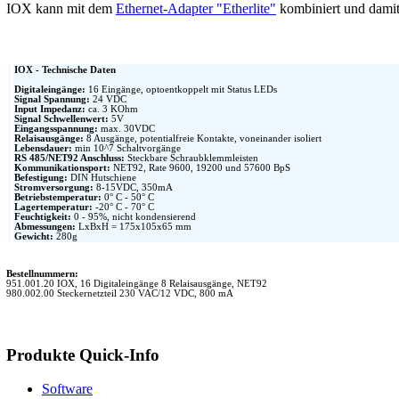
IOX kann mit dem
Ethernet-Adapter "Etherlite"
kombiniert und damit
IOX - Technische Daten
Digitaleingänge:
16 Eingänge, optoentkoppelt mit Status LEDs
Signal Spannung:
24 VDC
Input Impedanz:
ca. 3 KOhm
Signal Schwellenwert:
5V
Eingangsspannung:
max. 30VDC
Relaisausgänge:
8 Ausgänge, potentialfreie Kontakte, voneinander isoliert
Lebensdauer:
min 10^7 Schaltvorgänge
RS 485/NET92 Anschluss:
Steckbare Schraubklemmleisten
Kommunikationsport:
NET92, Rate 9600, 19200 und 57600 BpS
Befestigung:
DIN Hutschiene
Stromversorgung:
8-15VDC, 350mA
Betriebstemperatur:
0° C - 50° C
Lagertemperatur:
-20° C - 70° C
Feuchtigkeit:
0 - 95%, nicht kondensierend
Abmessungen:
LxBxH = 175x105x65 mm
Gewicht:
280g
Bestellnummern:
951.001.20 IOX, 16 Digitaleingänge 8 Relaisausgänge, NET92
980.002.00 Steckernetzteil 230 VAC/12 VDC, 800 mA
Produkte
Quick-Info
Software